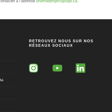
ontacter à l'adresse
diverseproject@uqo.ca
.
RETROUVEZ NOUS SUR NOS
RÉSEAUX SOCIAUX
fié