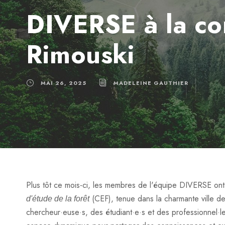
DIVERSE à la co
Rimouski
MAI 26, 2025
MADELEINE GAUTHIER
Plus tôt ce mois-ci, les membres de l'équipe DIVERSE ont e
(CEF), tenue dans la charmante ville 
d'étude de la forêt
chercheur·euse·s, des étudiant·e·s et des professionnel·le·s